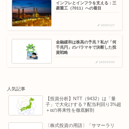
インフレとインフラを支える：三
菱重工（7011）への着目
2025/11/7
金融緩和は株高の予兆？私が「何
千兆円」のバラマキで決断した投
資戦略
2025/10/29
人気記事
【投資分析】NTT（9432）は「量
子」で大化けする？配当利回り3%超
＋αの将来性を徹底解剖
〔株式投資の用語〕「サマーラリ