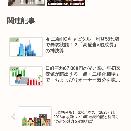
関連記事
🔥 三菱HCキャピタル、利益55%増
ブログ
で無双状態！？「高配当×超成長」
の神決算
日経平均67,000円の光と影。年初来
ブログ
安値が続出する「超・二極化相場」
で、ちょっぴりオーナー気分を味わ
うための逆張り戦略
【銘柄分析】積水ハウス（1928）は
2026年も買い？14期連続増配と利回り
4%超の魅力を徹底解説