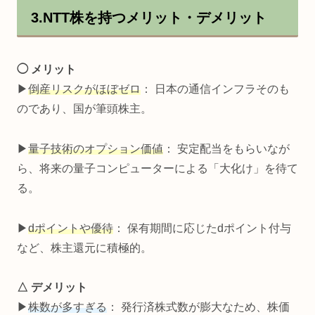
3.NTT株を持つメリット・デメリット
◯ メリット
▶
倒産リスクがほぼゼロ
： 日本の通信インフラそのも
のであり、国が筆頭株主。
▶
量子技術のオプション価値
： 安定配当をもらいなが
ら、将来の量子コンピューターによる「大化け」を待て
る。
▶
dポイントや優待
： 保有期間に応じたdポイント付与
など、株主還元に積極的。
△ デメリット
▶
株数が多すぎる
： 発行済株式数が膨大なため、株価