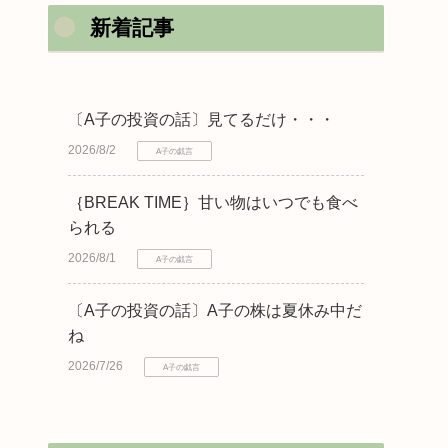
新着記事
〔A子の投資の話〕見てるだけ・・・
2026/8/2
A子の戯言
｛BREAK TIME｝甘い物はいつでも食べ
られる
2026/8/1
A子の戯言
〔A子の投資の話〕A子の株は夏休み中だ
ね
2026/7/26
A子の戯言