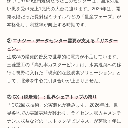
かつて5,000億円規模だったこのセクターは、国策の追
い風を受け売上1兆円の大台に迫ります。2026年は、開
発段階だった長射程ミサイルなどの「量産フェーズ」が
本格化し、利益率が向上する時期です。
②
エナジー：データセンター需要が支える「ガスター
ビン」
生成AIの爆発的普及で世界的に電力が不足しています。
三菱重工の「高効率ガスタービン」は、水素混焼への移
行も視野に入れた「現実的な脱炭素ソリューション」と
して、北米を中心に引き合いが止まりません。
③
GX（脱炭素）：世界シェアトップの誇り
「CO2回収技術」の実装化が進みます。2026年は、世
界各地での実証実験が終わり、ライセンス収入やメンテ
ナンス収益などの「ストック型ビジネス」が芽吹く年に