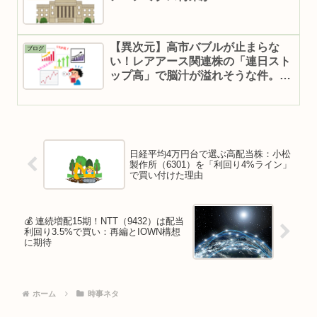
【異次元】高市バブルが止まらな
ブログ
い！レアアース関連株の「連日スト
ップ高」で脳汁が溢れそうな件。乗
り遅れた人はどうする？
日経平均4万円台で選ぶ高配当株：小松
製作所（6301）を「利回り4%ライン」
で買い付けた理由
💰 連続増配15期！NTT（9432）は配当
利回り3.5%で買い：再編とIOWN構想
に期待
ホーム
時事ネタ