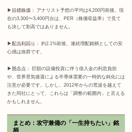
▶
目標株価
： アナリスト予想の平均は4,200円前後。現
在の3,300〜3,400円台は、PER（株価収益率）で見て
も決して割高ではありません。
▶
配当利回り
： 約2.1%前後。連続増配銘柄としての安
心感は抜群です。
▶
懸念点
： 巨額の設備投資に伴う借入金の利息負担
や、世界景気後退による半導体需要の一時的な鈍化には
注意が必要です。しかし、2012年からの荒波を越えて
きた同社にとって、これらは「調整の範囲内」と言える
かもしれません。
まとめ：攻守兼備の「一生持ちたい」銘
柄