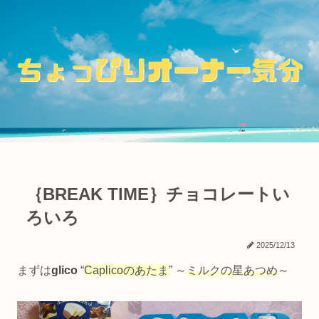
｛BREAK TIME｝チョコレートい
ろいろ
2025/12/13
まずは
glico
“
Caplicoのあたま
” ～
ミルクの星あつめ
～