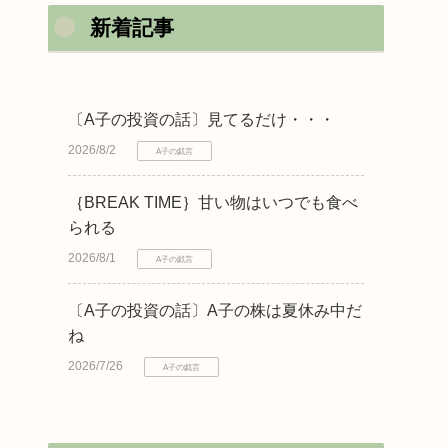
新着記事
〔A子の投資の話〕見てるだけ・・・
2026/8/2
A子の戯言
｛BREAK TIME｝甘い物はいつでも食べ
られる
2026/8/1
A子の戯言
〔A子の投資の話〕A子の株は夏休み中だ
ね
2026/7/26
A子の戯言