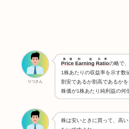
株価
利益
比率
Price
Earning
Ratio
の略で
1株あたりの収益率を示す数
割安であるか割高であるかを
りつさん
株価が1株あたり純利益の何
株は安いときに買って、高い