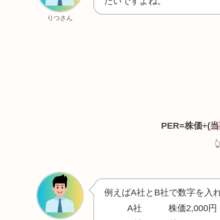
たいですよね。
りつさん
PER=株価÷(
当

例えばA社とB社で数字を入
A社 株価2,000円 