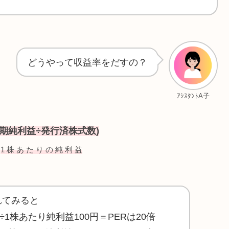
どうやって収益率をだすの？
ｱｼｽﾀﾝﾄA子
期純利益÷発行済株式数)

1 株 あ た り の 純 利 益
れてみると
÷1株あたり純利益100円＝PERは20倍