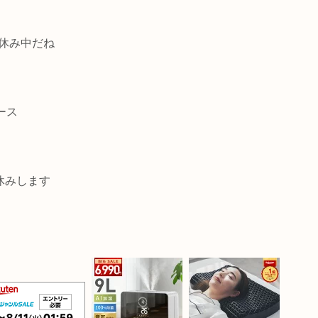
休み中だね
ース
休みします